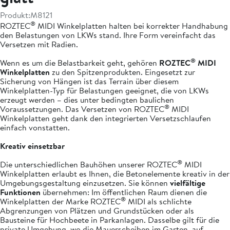
Produkt:
M8121
®
ROZTEC
MIDI Winkelplatten halten bei korrekter Handhabung
den Belastungen von LKWs stand. Ihre Form vereinfacht das
Versetzen mit Radien.
®
Wenn es um die Belastbarkeit geht, gehören
ROZTEC
MIDI
Winkelplatten
zu den Spitzenprodukten. Eingesetzt zur
Sicherung von Hängen ist das Terrain über diesem
Winkelplatten-Typ für Belastungen geeignet, die von LKWs
erzeugt werden – dies unter bedingten baulichen
®
Voraussetzungen. Das Versetzen von ROZTEC
MIDI
Winkelplatten geht dank den integrierten Versetzschlaufen
einfach vonstatten.
Kreativ einsetzbar
®
Die unterschiedlichen Bauhöhen unserer ROZTEC
MIDI
Winkelplatten erlaubt es Ihnen, die Betonelemente kreativ in der
Umgebungsgestaltung einzusetzen. Sie können
vielfältige
Funktionen
übernehmen: Im öffentlichen Raum dienen die
®
Winkelplatten der Marke ROZTEC
MIDI als schlichte
Abgrenzungen von Plätzen und Grundstücken oder als
Bausteine für Hochbeete in Parkanlagen. Dasselbe gilt für die
private Umgebung, wo die Mauerscheiben im Garten, auf