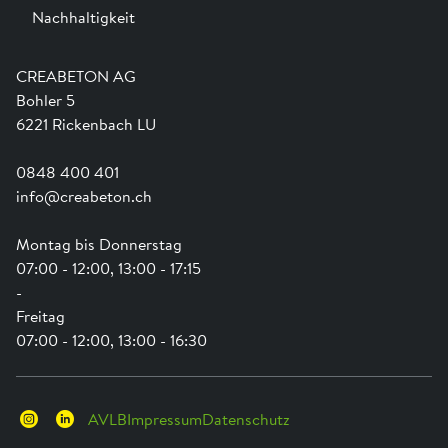
Nachhaltigkeit
Team
Dienstleistungen
Jobs
Kataloge und Magazine
Ausbildung
Shop Hilfe
Engagement
CREABETON AG
Anwendungsunterstützung
Swissness
Bohler 5
Newsletter
Schwammstadt
6221 Rickenbach LU
0848 400 401
info@creabeton.ch
Montag bis Donnerstag
07:00 - 12:00, 13:00 - 17:15
-
Freitag
07:00 - 12:00, 13:00 - 16:30
AVLB
Impressum
Datenschutz