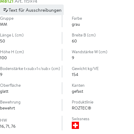
M8121
Art. 115974
Text für Ausschreibungen
Gruppe
Farbe
MM
grau
Länge L (cm)
Breite B (cm)
50
60
Höhe H (cm)
Wandstärke W (cm)
100
9
Bodenstärke t<sub>1</sub> (cm)
Gewicht kg/VE
9
154
Oberfläche
Kanten
glatt
gefast
Bewehrung
Produktlinie
bewehrt
ROZTEC®
Swissness
HW
16, 71, 76