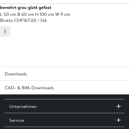
bewehrt grau glatt gefast
L 50 cm B 60 cm H 100 cm W 9 cm
Brutto CHF
167.00 / Stk
Downloads
CAD- & BIM-Downloads
®
Technisches Produktblatt M8121 ROZTEC
MIDI Winkelplatten »
Melden Sie sich an oder erstellen Sie in Login um Zugriff auf die
Technische Wegleitung Hangsicherungssysteme »
Unternehmen
CAD- & BIM-Daten zu erhalten
M8000 Versetzhinweise für Winkelplatten »
Service
Kontakt / Standorte
Anmelden
Ausstellungen