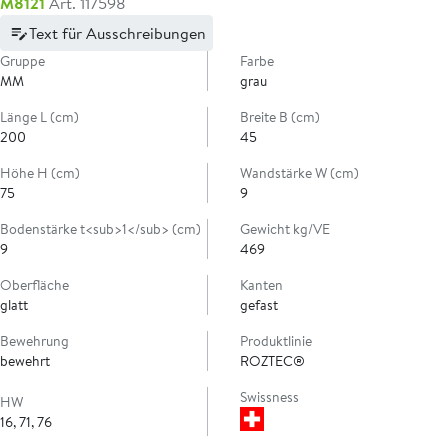
M8121
Art. 117598
Text für Ausschreibungen
Gruppe
Farbe
MM
grau
Länge L (cm)
Breite B (cm)
200
45
Höhe H (cm)
Wandstärke W (cm)
75
9
Bodenstärke t<sub>1</sub> (cm)
Gewicht kg/VE
9
469
Oberfläche
Kanten
glatt
gefast
Bewehrung
Produktlinie
bewehrt
ROZTEC®
Swissness
HW
16, 71, 76