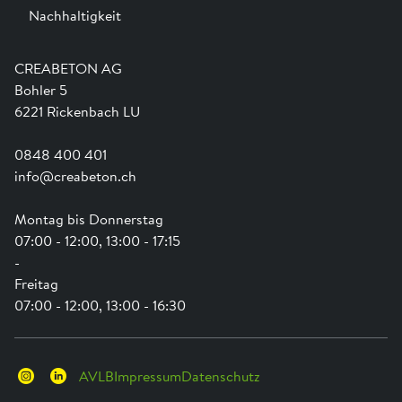
Nachhaltigkeit
Team
Dienstleistungen
Jobs
Kataloge und Magazine
Ausbildung
Shop Hilfe
Engagement
CREABETON AG
Anwendungsunterstützung
Swissness
Bohler 5
Newsletter
Schwammstadt
6221 Rickenbach LU
0848 400 401
info@creabeton.ch
Montag bis Donnerstag
07:00 - 12:00, 13:00 - 17:15
-
Freitag
07:00 - 12:00, 13:00 - 16:30
AVLB
Impressum
Datenschutz