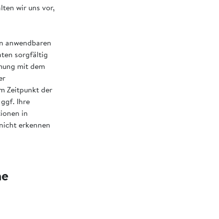
ten wir uns vor,
den anwendbaren
ten sorgfältig
mmung mit dem
er
m Zeitpunkt der
ggf. Ihre
ionen in
 nicht erkennen
he