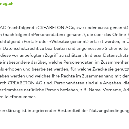
inag.ch
 (nachfolgend «CREABETON AG», «wir» oder «uns» genannt) ve
n (nachfolgend «Personendaten» genannt), die über das Online-
achfolgend «Portal» oder «Website» genannt) erfasst werden, in
n Datenschutzrecht zu bearbeiten und angemessene Sicherhei
iese vor unbefugtem Zugriff zu schützen. In dieser Datenschutz
Sie insbesondere darüber, welche Personendaten im Zusammenhan
ls erhoben und bearbeitet werden, für welche Zwecke sie genutz
geben werden und welches Ihre Rechte im Zusammenhang mit der
rch CREABETON AG sind. Personendaten sind alle Angaben, die 
stimmbare natürliche Person beziehen, z.B. Name, Vorname, Adr
r Telefonnummer.
erklärung ist integrierender Bestandteil der Nutzungsbedingun