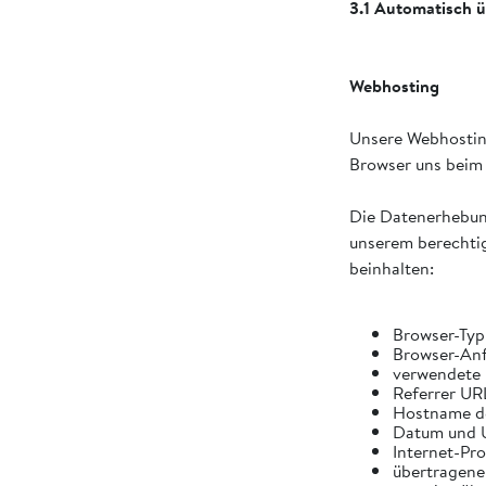
3.1 Automatisch ü
Webhosting
Unsere Webhosting
Browser uns beim 
Die Datenerhebung
unserem berechtig
beinhalten:
Browser-Typ
Browser-Anfr
verwendete 
Referrer URL
Hostname de
Datum und U
Internet-Pro
übertragen