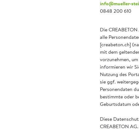
info@mueller-ste
0848 200 610
Die CREABETON AG
alle Personendate
[creabeton.ch] (n
mit dem geltende
vorzunehmen, um d
informieren wir 
Nutzung des Porta
sie ggf. weiterge
Personendaten du
bestimmte oder be
Geburtsdatum ode
Diese Datenschutz
CREABETON AG.