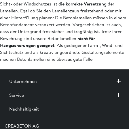
Sicht- oder Windschutzes ist die
korrekte Versetzung
der
Lamellen. Egal ob Sie den Lamellenzaun freistehend oder mit
einer Hinterfüllung planen: Die Betonlamellen müssen in einem
Betonfundament verankert werden. Vorgeschrieben ist auch,
dass der Untergrund frostsicher und tragfähig ist. Trotz ihrer
Bewehrung sind unsere Betonlamellen
nicht für
Hangsicherungen geeignet
. Als gediegener Lärm-, Wind- und
Sichtschutz und als kreativ angeordnete Gestaltungselemente
machen Betonlamellen eine überaus gute Falle.
Unternehmen
Service
Kontakt / Standorte
Ausstellungen
Nachhaltigkeit
Team
Dienstleistungen
Jobs
Kataloge und Magazine
Ausbildung
Shop Hilfe
Engagement
CREABETON AG