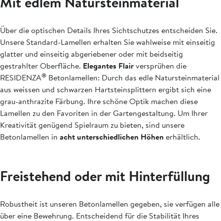
Mit edlem Natursteinmaterial
Über die optischen Details Ihres Sichtschutzes entscheiden Sie.
Unsere Standard-Lamellen erhalten Sie wahlweise mit einseitig
glatter und einseitig abgeriebener oder mit beidseitig
gestrahlter Oberfläche.
Elegantes Flair
versprühen die
®
RESIDENZA
Betonlamellen: Durch das edle Natursteinmaterial
aus weissen und schwarzen Hartsteinsplittern ergibt sich eine
grau-anthrazite Färbung. Ihre schöne Optik machen diese
Lamellen zu den Favoriten in der Gartengestaltung. Um Ihrer
Kreativität genügend Spielraum zu bieten, sind unsere
Betonlamellen in
acht unterschiedlichen Höhen
erhältlich.
Freistehend oder mit Hinterfüllung
Robustheit ist unseren Betonlamellen gegeben, sie verfügen alle
über eine Bewehrung. Entscheidend für die Stabilität Ihres