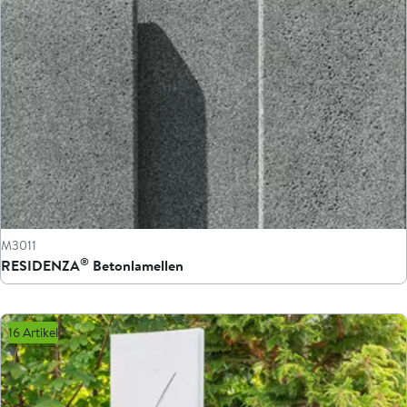
M3011
®
RESIDENZA
Betonlamellen
16 Artikel