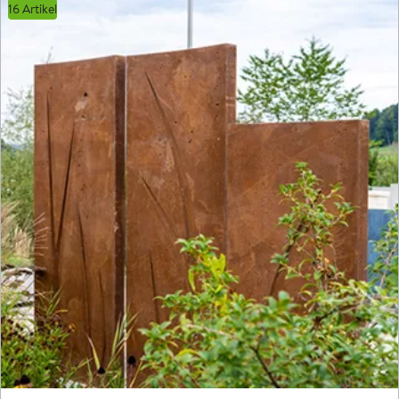
16 Artikel