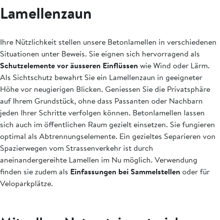
Lamellenzaun
Ihre Nützlichkeit stellen unsere Betonlamellen in verschiedenen
Situationen unter Beweis. Sie eignen sich hervorragend als
Schutzelemente vor äusseren Einflüssen
wie Wind oder Lärm.
Als Sichtschutz bewahrt Sie ein Lamellenzaun in geeigneter
Höhe vor neugierigen Blicken. Geniessen Sie die Privatsphäre
auf Ihrem Grundstück, ohne dass Passanten oder Nachbarn
jeden Ihrer Schritte verfolgen können. Betonlamellen lassen
sich auch im öffentlichen Raum gezielt einsetzen. Sie fungieren
optimal als Abtrennungselemente. Ein gezieltes Separieren von
Spazierwegen vom Strassenverkehr ist durch
aneinandergereihte Lamellen im Nu möglich. Verwendung
finden sie zudem als
Einfassungen bei Sammelstellen
oder für
Veloparkplätze.