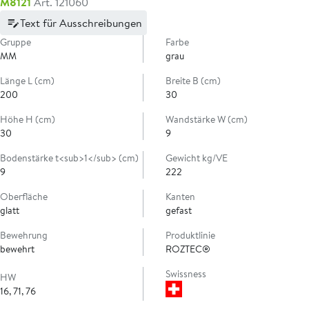
M8121
Art. 121060
Text für Ausschreibungen
Gruppe
Farbe
MM
grau
Länge L (cm)
Breite B (cm)
200
30
Höhe H (cm)
Wandstärke W (cm)
30
9
Bodenstärke t<sub>1</sub> (cm)
Gewicht kg/VE
9
222
Oberfläche
Kanten
glatt
gefast
Bewehrung
Produktlinie
bewehrt
ROZTEC®
Swissness
HW
16, 71, 76