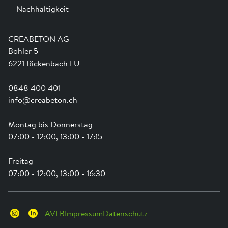
Nachhaltigkeit
Team
Dienstleistungen
Jobs
Kataloge und Magazine
Ausbildung
Shop Hilfe
Engagement
CREABETON AG
Anwendungsunterstützung
Swissness
Bohler 5
Newsletter
Schwammstadt
6221 Rickenbach LU
0848 400 401
info@creabeton.ch
Montag bis Donnerstag
07:00 - 12:00, 13:00 - 17:15
-
Freitag
07:00 - 12:00, 13:00 - 16:30
AVLB
Impressum
Datenschutz