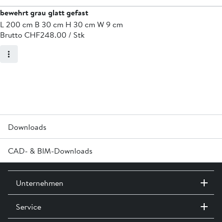
bewehrt grau glatt gefast
L 200 cm B 30 cm H 30 cm W 9 cm
Brutto CHF
248.00 / Stk
Downloads
CAD- & BIM-Downloads
®
Technisches Produktblatt M8121 ROZTEC
MIDI Winkelplatten »
Melden Sie sich an oder erstellen Sie in Login um Zugriff auf die
Technische Wegleitung Hangsicherungssysteme »
Unternehmen
CAD- & BIM-Daten zu erhalten
M8000 Versetzhinweise für Winkelplatten »
Service
Kontakt / Standorte
Anmelden
Ausstellungen