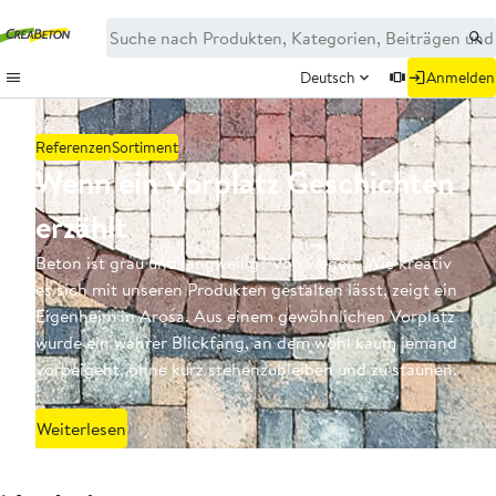
Deutsch
Anmelden
Referenzen
Sortiment
Wenn ein Vorplatz Geschichten
erzählt
Beton ist grau und langweilig? Von wegen. Wie kreativ
es sich mit unseren Produkten gestalten lässt, zeigt ein
Eigenheim in Arosa. Aus einem gewöhnlichen Vorplatz
wurde ein wahrer Blickfang, an dem wohl kaum jemand
vorbeigeht, ohne kurz stehenzubleiben und zu staunen.
Weiterlesen