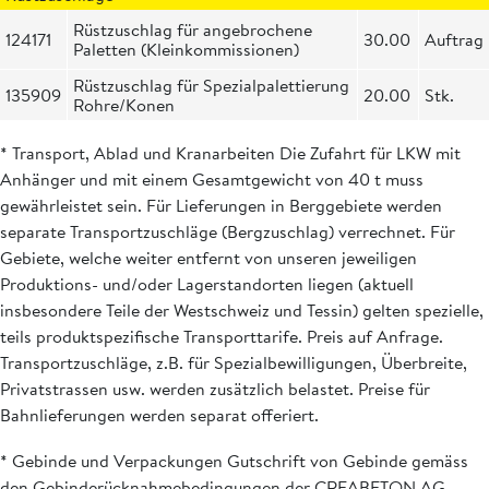
Rüstzuschlag für angebrochene
124171
30.00
Auftrag
Paletten (Kleinkommissionen)
Rüstzuschlag für Spezialpalettierung
135909
20.00
Stk.
Rohre/Konen
* Transport, Ablad und Kranarbeiten Die Zufahrt für LKW mit
Anhänger und mit einem Gesamtgewicht von 40 t muss
gewährleistet sein. Für Lieferungen in Berggebiete werden
separate Transportzuschläge (Bergzuschlag) verrechnet. Für
Gebiete, welche weiter entfernt von unseren jeweiligen
Produktions- und/oder Lagerstandorten liegen (aktuell
insbesondere Teile der Westschweiz und Tessin) gelten spezielle,
teils produktspezifische Transporttarife. Preis auf Anfrage.
Transportzuschläge, z.B. für Spezialbewilligungen, Überbreite,
Privatstrassen usw. werden zusätzlich belastet. Preise für
Bahnlieferungen werden separat offeriert.
* Gebinde und Verpackungen Gutschrift von Gebinde gemäss
den Gebinderücknahmebedingungen der CREABETON AG.