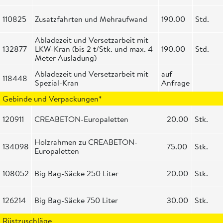
110825
Zusatzfahrten und Mehraufwand
190.00
Std.
Abladezeit und Versetzarbeit mit
132877
LKW-Kran (bis 2 t/Stk. und max. 4
190.00
Std.
Meter Ausladung)
Abladezeit und Versetzarbeit mit
auf
118448
Spezial-Kran
Anfrage
Gebinde und Verpackungen*
120911
CREABETON-Europaletten
20.00
Stk.
Holzrahmen zu CREABETON-
134098
75.00
Stk.
Europaletten
108052
Big Bag-Säcke 250 Liter
20.00
Stk.
126214
Big Bag-Säcke 750 Liter
30.00
Stk.
Rüstzuschläge