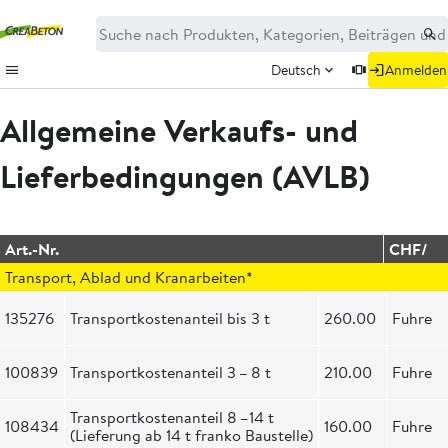
Deutsch
Anmelden
Allgemeine Verkaufs- und
Lieferbedingungen (AVLB)
Art.-Nr.
CHF/
Transport, Ablad und Kranarbeiten*
135276
Transportkostenanteil bis 3 t
260.00
Fuhre
100839
Transportkostenanteil 3 – 8 t
210.00
Fuhre
Transportkostenanteil 8 –14 t
108434
160.00
Fuhre
(Lieferung ab 14 t franko Baustelle)