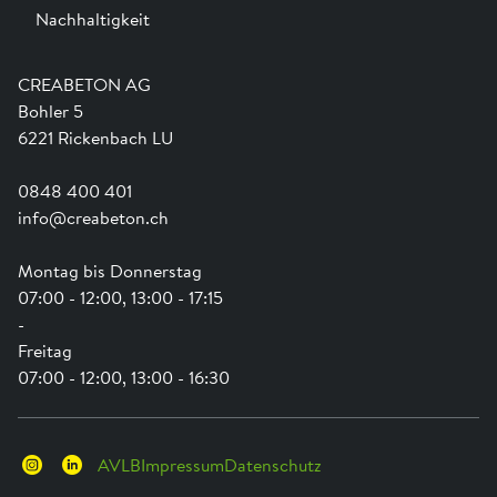
Nachhaltigkeit
Team
Dienstleistungen
Jobs
Kataloge und Magazine
Ausbildung
Shop Hilfe
Engagement
CREABETON AG
Anwendungsunterstützung
Swissness
Bohler 5
Newsletter
Schwammstadt
6221 Rickenbach LU
0848 400 401
info@creabeton.ch
Montag bis Donnerstag
07:00 - 12:00, 13:00 - 17:15
-
Freitag
07:00 - 12:00, 13:00 - 16:30
AVLB
Impressum
Datenschutz