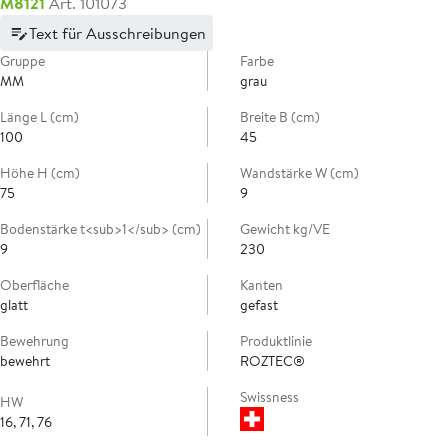
M8121
Art. 101073
Text für Ausschreibungen
Gruppe
Farbe
MM
grau
Länge L (cm)
Breite B (cm)
100
45
Höhe H (cm)
Wandstärke W (cm)
75
9
Bodenstärke t<sub>1</sub> (cm)
Gewicht kg/VE
9
230
Oberfläche
Kanten
glatt
gefast
Bewehrung
Produktlinie
bewehrt
ROZTEC®
Swissness
HW
16, 71, 76