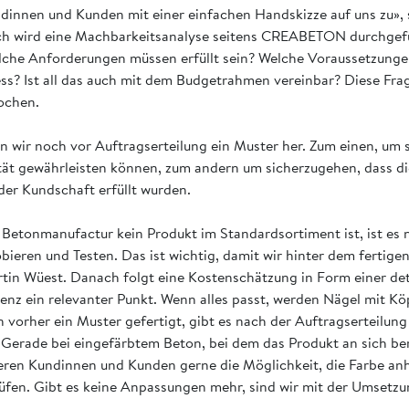
innen und Kunden mit einer einfachen Handskizze auf uns zu»,
h wird eine Machbarkeitsanalyse seitens CREABETON durchgeführ
che Anforderungen müssen erfüllt sein? Welche Voraussetzungen
ss? Ist all das auch mit dem Budgetrahmen vereinbar? Diese Fra
rochen.
en wir noch vor Auftragserteilung ein Muster her. Zum einen, um s
ität gewährleisten können, zum andern um sicherzugehen, dass d
er Kundschaft erfüllt wurden.
 Betonmanufactur kein Produkt im Standardsortiment ist, ist es n
bieren und Testen. Das ist wichtig, damit wir hinter dem fertige
tin Wüest. Danach folgt eine Kostenschätzung in Form einer deta
renz ein relevanter Punkt. Wenn alles passt, werden Nägel mit K
 vorher ein Muster gefertigt, gibt es nach der Auftragserteilun
 Gerade bei eingefärbtem Beton, bei dem das Produkt an sich bere
nseren Kundinnen und Kunden gerne die Möglichkeit, die Farbe an
üfen. Gibt es keine Anpassungen mehr, sind wir mit der Umsetzu