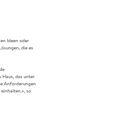
hen Ideen oder
ösungen, die es
nde
s Haus, das unter
lle Anforderungen
einhalten.», so