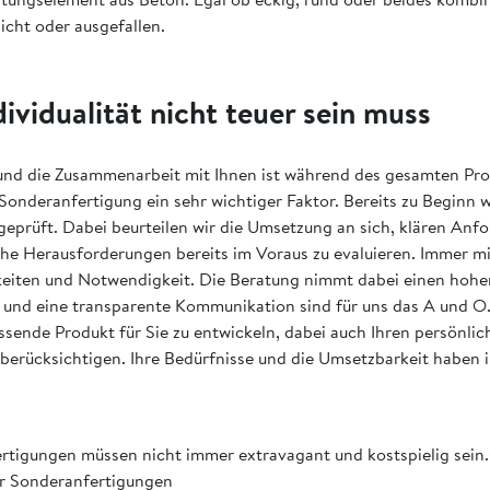
licht oder ausgefallen.
vidualität nicht teuer sein muss
nd die Zusammenarbeit mit Ihnen ist während des gesamten Pro
Sonderanfertigung ein sehr wichtiger Faktor. Bereits zu Beginn w
geprüft. Dabei beurteilen wir die Umsetzung an sich, klären An
he Herausforderungen bereits im Voraus zu evaluieren. Immer mit
iten und Notwendigkeit. Die Beratung nimmt dabei einen hohen
 und eine transparente Kommunikation sind für uns das A und O. 
ssende Produkt für Sie zu entwickeln, dabei auch Ihren persönlic
erücksichtigen. Ihre Bedürfnisse und die Umsetzbarkeit haben 
rtigungen müssen nicht immer extravagant und kostspielig sein.
er Sonderanfertigungen