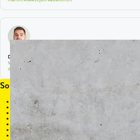
Dominik Estermann
Technischer Berater Sonderanfertigungen
dominik.estermann@creabeton.ch
So einfach geht's
Sie haben eine Idee? Dann kommen Sie zu uns.
Wir prüfen die Idee auf Machbarkeit.
Bei Bedarf erstellen wir ein Muster.
Wir schätzen die Kosten ein und erstellen eine Offerte.
Alles perfekt? Dann geht's los mit der Herstellung der So
Sobald fertig produziert, liefern wir Ihre Sonderanfertigun
Wir hoffen, dass Sie sich an Ihrem persönlichen, einzigart