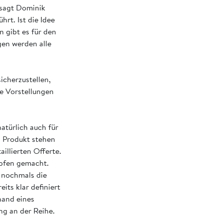
 sagt Dominik
t. Ist die Idee
 gibt es für den
gen werden alle
icherzustellen,
ie Vorstellungen
atürlich auch für
n Produkt stehen
illierten Offerte.
öpfen gemacht.
g nochmals die
its klar definiert
hand eines
ng an der Reihe.