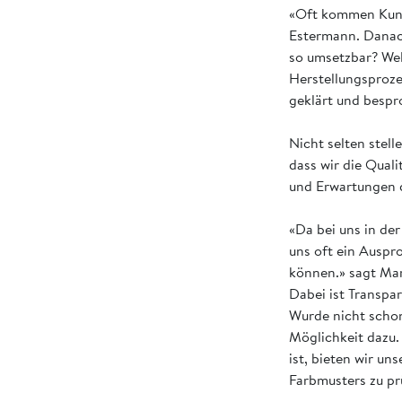
«Oft kommen Kund
Estermann. Danac
so umsetzbar? Wel
Herstellungsproze
geklärt und besp
Nicht selten stell
dass wir die Qual
und Erwartungen d
«Da bei uns in der
uns oft ein Auspro
können.» sagt Mar
Dabei ist Transpa
Wurde nicht schon
Möglichkeit dazu.
ist, bieten wir u
Farbmusters zu pr