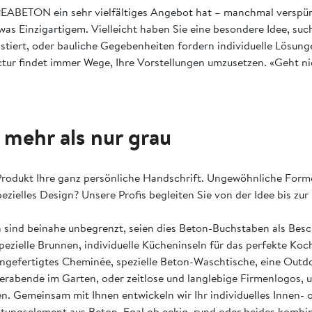
EABETON ein sehr vielfältiges Angebot hat – manchmal verspü
was Einzigartigem. Vielleicht haben Sie eine besondere Idee, su
istiert, oder bauliche Gegebenheiten fordern individuelle Lösun
ur findet immer Wege, Ihre Vorstellungen umzusetzen. «Geht nic
 mehr als nur grau
rodukt Ihre ganz persönliche Handschrift. Ungewöhnliche Forme
ezielles Design? Unsere Profis begleiten Sie von der Idee bis zu
 sind beinahe unbegrenzt, seien dies Beton-Buchstaben als Besc
ezielle Brunnen, individuelle Kücheninseln für das perfekte Koch
angefertigtes Cheminée, spezielle Beton-Waschtische, eine Outd
abende im Garten, oder zeitlose und langlebige Firmenlogos, u
en. Gemeinsam mit Ihnen entwickeln wir Ihr individuelles Innen- 
ungselement aus Beton. Egal ob eckig, rund oder beides kombin