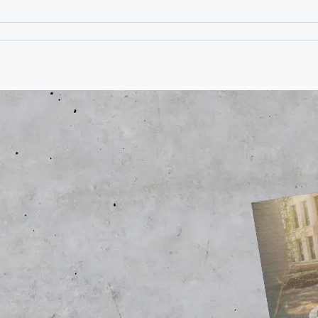
nderanfertigung.
g aus.
igen und langlebigen Produkt freuen.