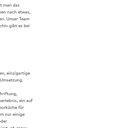
rt man das
chen nach etwas,
gen. Unser Team
ht» gibt es bei
n, einzigartige
r Umsetzung.
hriftung,
erlebnis, ein auf
oorküche für
m nur einige
oder
iert, ob gross