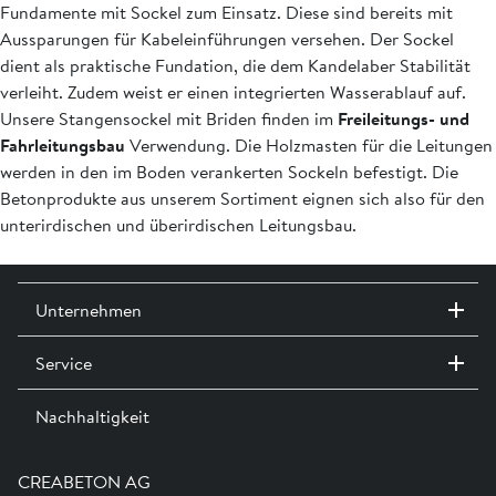
Fundamente mit Sockel zum Einsatz. Diese sind bereits mit
Aussparungen für Kabeleinführungen versehen. Der Sockel
dient als praktische Fundation, die dem Kandelaber Stabilität
verleiht. Zudem weist er einen integrierten Wasserablauf auf.
Unsere Stangensockel mit Briden finden im
Freileitungs- und
Fahrleitungsbau
Verwendung. Die Holzmasten für die Leitungen
werden in den im Boden verankerten Sockeln befestigt. Die
Betonprodukte aus unserem Sortiment eignen sich also für den
unterirdischen und überirdischen Leitungsbau.
Unternehmen
Service
Kontakt / Standorte
Ausstellungen
Nachhaltigkeit
Team
Dienstleistungen
Jobs
Kataloge und Magazine
Ausbildung
Shop Hilfe
Engagement
CREABETON AG