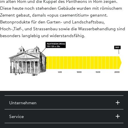
im alten Rom und die Kuppel des Pantheons in Rom zeigen.
Diese heute noch stehenden Gebäude wurden mit römischem
Zement gebaut, damals «opus caementitium» genannt.
Betonprodukte für den Garten- und Landschaftsbau,
Hoch-,Tief-, und Strassenbau sowie die Wasserbehandlung sind
besonders langlebig und widerstandsfähig.
Unternehmen
Service
Kontakt / Standorte
Ausstellungen