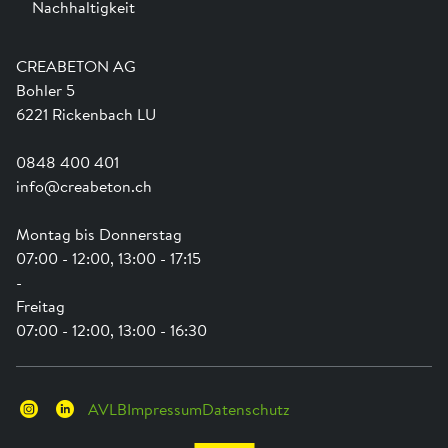
Nachhaltigkeit
Team
Dienstleistungen
Jobs
Kataloge und Magazine
Ausbildung
Shop Hilfe
Engagement
CREABETON AG
Anwendungsunterstützung
Swissness
Bohler 5
Newsletter
Schwammstadt
6221 Rickenbach LU
0848 400 401
info@creabeton.ch
Montag bis Donnerstag
07:00 - 12:00, 13:00 - 17:15
-
Freitag
07:00 - 12:00, 13:00 - 16:30
AVLB
Impressum
Datenschutz