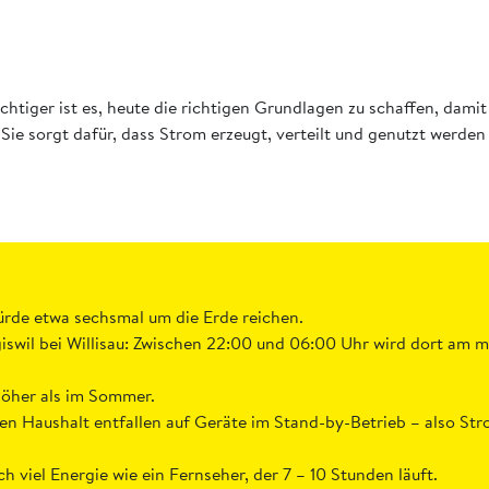
wichtiger ist es, heute die richtigen Grundlagen zu schaffen, dami
. Sie sorgt dafür, dass Strom erzeugt, verteilt und genutzt werd
rde etwa sechsmal um die Erde reichen.
giswil bei Willisau: Zwischen 22:00 und 06:00 Uhr wird dort am
höher als im Sommer.
en Haushalt entfallen auf Geräte im Stand-by-Betrieb – also St
viel Energie wie ein Fernseher, der 7 – 10 Stunden läuft.