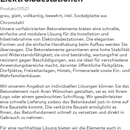
Produkt:
D1521
grau, glatt, vollkantig, bewehrt, inkl. Sockelplatte aus
Chromstahl
Unsere vorfabrizierten Betonelemente bieten eine schnelle,
einfache und modulare Lösung für die Installation und
Inbetriebnahme von Elektroladestationen. Die eleganten
Formen und die einfache Handhabung beim Aufbau werden Sie
überzeugen. Die Betonelemente garantieren eine hohe Stabilität
und Widerstandsfähigkeit; sie sind beständig, wartungsfrei und
resistent gegen Beschädigungen, was sie ideal für verschiedene
Anwendungsbereiche macht, darunter öffentliche Parkplätze,
Dorfplätze, Freizeitanlagen, Hotels, Firmenareale sowie Ein- und
Mehrfamilienhäuser.
Mit unserem Angebot an individuellen Lösungen können Sie das
Betonelement nach Ihren Wünschen gestalten, sei es mit Ihrem
Logo oder einem gewünschten Schriftzug. Wir gewährleisten
eine schnelle Lieferung sodass das Betonbauteil just-in-time auf
Ihre Baustelle kommt. Die verkürzte Bauzeit ermöglicht es
Ihnen, das Betonfundament schnell zu versetzen und direkt in
Gebrauch zu nehmen.
Für eine nachhaltige Lösung bieten wir die Elemente auch in