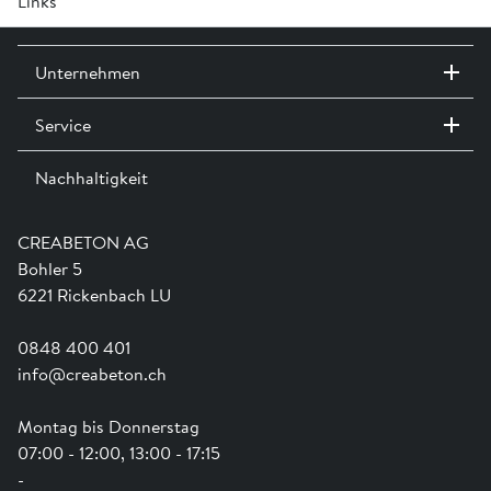
Links
Kabelkeller für Elektroladestationen werden aus RC-C
Flyer Betonelemente für Elektroladesäule »
Beton hergestellt.
Ausstellungswegweiser »
Unternehmen
Service
Kontakt / Standorte
Ausstellungen
Nachhaltigkeit
Team
Dienstleistungen
Jobs
Kataloge und Magazine
Ausbildung
Shop Hilfe
Engagement
CREABETON AG
Anwendungsunterstützung
Swissness
Bohler 5
Newsletter
Schwammstadt
6221 Rickenbach LU
0848 400 401
info@creabeton.ch
Montag bis Donnerstag
07:00 - 12:00, 13:00 - 17:15
-