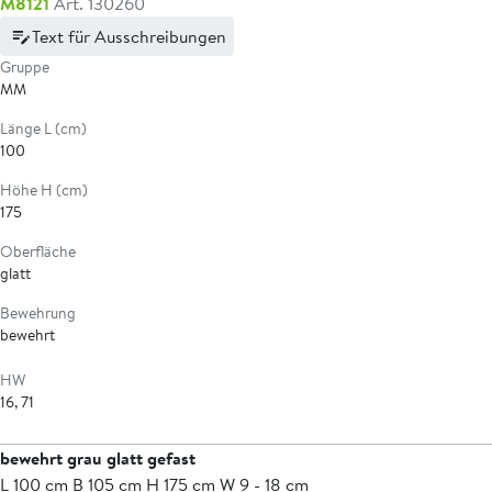
M8121
Art. 130260
Text für Ausschreibungen
Gruppe
MM
Länge L (cm)
100
Höhe H (cm)
175
Oberfläche
glatt
Bewehrung
bewehrt
HW
16, 71
bewehrt grau glatt gefast
L 100 cm B 105 cm H 175 cm W 9 - 18 cm