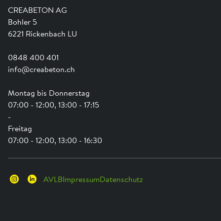
Ausbildung
Shop Hilfe
Engagement
CREABETON AG
Anwendungsunterstützung
Swissness
Bohler 5
Newsletter
Schwammstadt
6221 Rickenbach LU
0848 400 401
info@creabeton.ch
Montag bis Donnerstag
07:00 - 12:00, 13:00 - 17:15
-
Freitag
07:00 - 12:00, 13:00 - 16:30
AVLB
Impressum
Datenschutz