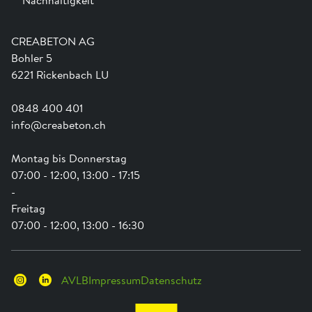
Team
Dienstleistungen
Jobs
Kataloge und Magazine
Ausbildung
Shop Hilfe
Engagement
CREABETON AG
Anwendungsunterstützung
Swissness
Bohler 5
Newsletter
Schwammstadt
6221 Rickenbach LU
0848 400 401
info@creabeton.ch
Montag bis Donnerstag
07:00 - 12:00, 13:00 - 17:15
-
Freitag
07:00 - 12:00, 13:00 - 16:30
AVLB
Impressum
Datenschutz