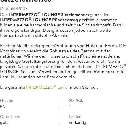
Produkt:
P1107
®
Das
INTERMEZZO
LOUNGE Sitzelement
ergänzt den
®
INTERMEZZO
LOUNGE Pflanzentrog
perfekt. Zusammen
bilden sie eine harmonische und zeitlose Sitzlandschaft. Dank
ihres eigenständigen Designs setzen jedoch auch beide
Elemente einzeln stilvolle Akzente.
Erleben Sie die gelungene Verbindung von Holz und Beton. Die
Kombination vereint die Robustheit des Betons mit der
natürlichen Wärme des Holzes und schafft so eine moderne,
langlebige Gestaltungslösung für den Aussenbereich. Ob im
®
privaten Garten oder auf öffentlichen Plätzen – INTERMEZZO
LOUNGE lädt zum Verweilen und zu geselligen Momenten mit
Familie, Freunden oder Besuchern ein.
®
Die gesamte
INTERMEZZO
Linie
finden Sie hier.
Gruppe
Stk./Pal.
PK
1
Oberfläche
Kanten
glatt
vollkantig