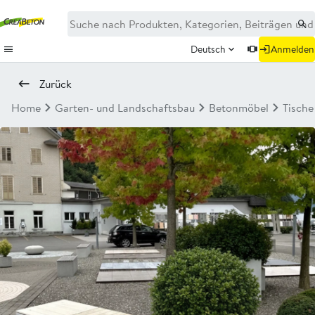
Deutsch
Anmelden
Zurück
Home
Garten- und Landschaftsbau
Betonmöbel
Tische