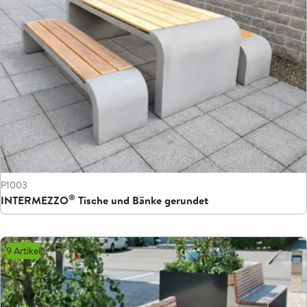
P1003
®
INTERMEZZO
Tische und Bänke gerundet
9 Artikel