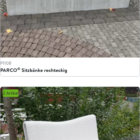
P1108
®
PARCO
Sitzbänke rechteckig
2 Artikel