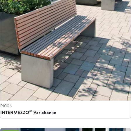
P1006
®
INTERMEZZO
Variabänke