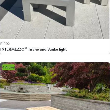
P1002
®
INTERMEZZO
Tische und Bänke light
4 Artikel