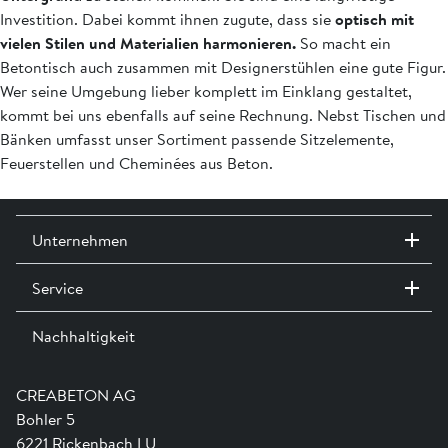
Investition. Dabei kommt ihnen zugute, dass sie
optisch mit
vielen Stilen und Materialien harmonieren.
So macht ein
Betontisch auch zusammen mit Designerstühlen eine gute Figur.
Wer seine Umgebung lieber komplett im Einklang gestaltet,
kommt bei uns ebenfalls auf seine Rechnung. Nebst Tischen und
Bänken umfasst unser Sortiment passende Sitzelemente,
Feuerstellen und Cheminées aus Beton.
Unternehmen
Service
Kontakt / Standorte
Ausstellungen
Nachhaltigkeit
Team
Dienstleistungen
Jobs
Kataloge und Magazine
Ausbildung
Shop Hilfe
Engagement
CREABETON AG
Anwendungsunterstützung
Swissness
Bohler 5
Newsletter
Schwammstadt
6221 Rickenbach LU