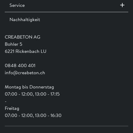
Service
Kontakt / Standorte
Anmelden
Ausstellungen
Nachhaltigkeit
Team
Dienstleistungen
Jobs
Kataloge und Magazine
Ausbildung
Shop Hilfe
Engagement
CREABETON AG
Anwendungsunterstützung
Swissness
Bohler 5
Newsletter
Schwammstadt
6221 Rickenbach LU
0848 400 401
info@creabeton.ch
Montag bis Donnerstag
07:00 - 12:00, 13:00 - 17:15
-
Freitag
07:00 - 12:00, 13:00 - 16:30