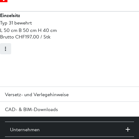
Einzelsitz
Typ 31 bewehrt
L 50 cm B 50 cm H 40 cm
Brutto CHF
197.00 / Stk
Versetz- und Verlegehinweise
CAD- & BIM-Downloads
U-Elemente dürfen aus statischen Gründen nicht liegend
versetzt werden.
Melden Sie sich an oder erstellen Sie in Login um Zugriff auf die
Unternehmen
CAD- & BIM-Daten zu erhalten