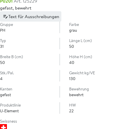
P0201
Art. 125229
gefast, bewehrt
Text für Ausschreibungen
Gruppe
Farbe
PH
grau
Typ
Länge L (cm)
31
50
Breite B (cm)
Höhe H (cm)
50
40
Stk./Pal.
Gewicht kg/VE
4
130
Kanten
Bewehrung
gefast
bewehrt
Produktlinie
HW
U-Element
22
Swissness