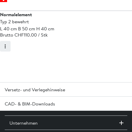
Normalelement
Typ 2 bewehrt
L 40 cm B 50 cm H 40 cm
Brutto CHF
110.00 / Stk
Versetz- und Verlegehinweise
CAD- & BIM-Downloads
U-Elemente dürfen aus statischen Gründen nicht liegend
versetzt werden.
Melden Sie sich an oder erstellen Sie in Login um Zugriff auf die
Unternehmen
CAD- & BIM-Daten zu erhalten