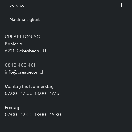
Service
Kontakt / Standorte
Anmelden
Ausstellungen
Nachhaltigkeit
Team
Dienstleistungen
Jobs
Kataloge und Magazine
Ausbildung
Shop Hilfe
Engagement
CREABETON AG
Anwendungsunterstützung
Swissness
Bohler 5
Newsletter
Schwammstadt
6221 Rickenbach LU
0848 400 401
info@creabeton.ch
Montag bis Donnerstag
07:00 - 12:00, 13:00 - 17:15
-
Freitag
07:00 - 12:00, 13:00 - 16:30