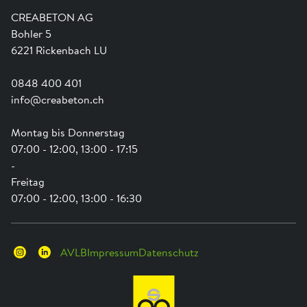
Ausbildung
Shop Hilfe
Engagement
CREABETON AG
Anwendungsunterstützung
Swissness
Bohler 5
Newsletter
Schwammstadt
6221 Rickenbach LU
0848 400 401
info@creabeton.ch
Montag bis Donnerstag
07:00 - 12:00, 13:00 - 17:15
-
Freitag
07:00 - 12:00, 13:00 - 16:30
AVLB
Impressum
Datenschutz