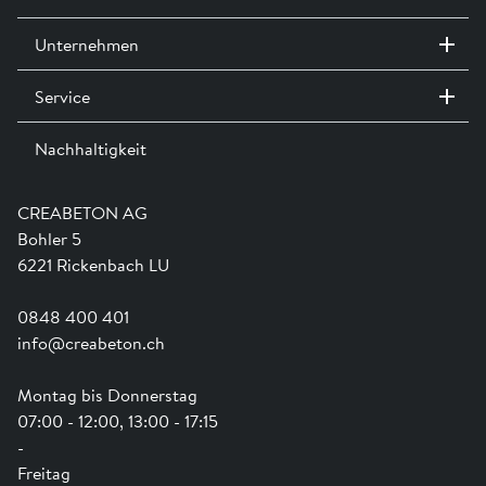
Melden Sie sich an oder erstellen Sie in Login um Zugriff auf die
Merkblatt Unterhalt und Reinigung »
Unternehmen
CAD- & BIM-Daten zu erhalten
Merkblatt Betonsteinpflästerungen für hindernisfreie
Gehflächen »
Service
Kontakt / Standorte
Anmelden
Ausstellungen
Technische Wegleitung Verlegemuster »
Nachhaltigkeit
Team
Dienstleistungen
Jobs
Kataloge und Magazine
Planungsgrundlagen Bodenbeläge aus Beton »
Ausbildung
Shop Hilfe
Engagement
CREABETON AG
Anwendungsunterstützung
Swissness
J0000 Versetzhinweise für Verbund- und Pflastersteine »
Bohler 5
Newsletter
Schwammstadt
6221 Rickenbach LU
0848 400 401
info@creabeton.ch
Montag bis Donnerstag
07:00 - 12:00, 13:00 - 17:15
-
Freitag