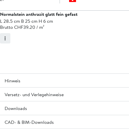
Normalstein anthrazit glatt fein gefast
L 28.5 cm B 25 cm H 6 cm
Brutto CHF
39.20 / m²
Hinweis
2
®
Versetz- und Verlegehinweise
Auf Bestellung mit
CO
-reduziertem Bindemittel Oulesse
erhältlich.
®
Kombinierbar mit OMEGA
Ökosteinen fein gefast Prod.-
Downloads
maschinell verlegbar
Nr. J4042.
CAD- & BIM-Downloads
Merkblatt Kalkausblühungen bei Betonprodukten »