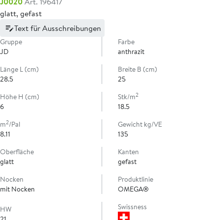
J0020
Art. 196417
glatt, gefast
Text für Ausschreibungen
Gruppe
Farbe
JD
anthrazit
Länge L (cm)
Breite B (cm)
28.5
25
2
Höhe H (cm)
Stk/m
6
18.5
2
m
/Pal
Gewicht kg/VE
8.11
135
Oberfläche
Kanten
glatt
gefast
Nocken
Produktlinie
mit Nocken
OMEGA®
Swissness
HW
21