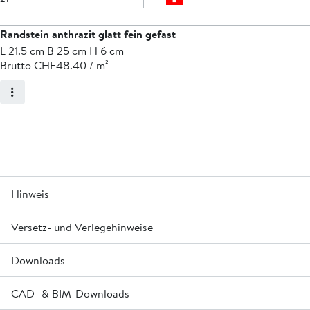
Randstein anthrazit glatt fein gefast
L 21.5 cm B 25 cm H 6 cm
Brutto CHF
48.40 / m²
Hinweis
2
®
Versetz- und Verlegehinweise
Auf Bestellung mit
CO
-reduziertem Bindemittel Oulesse
erhältlich.
®
Kombinierbar mit OMEGA
Ökosteinen fein gefast Prod.-
Downloads
maschinell verlegbar
Nr. J4042.
CAD- & BIM-Downloads
Merkblatt Kalkausblühungen bei Betonprodukten »