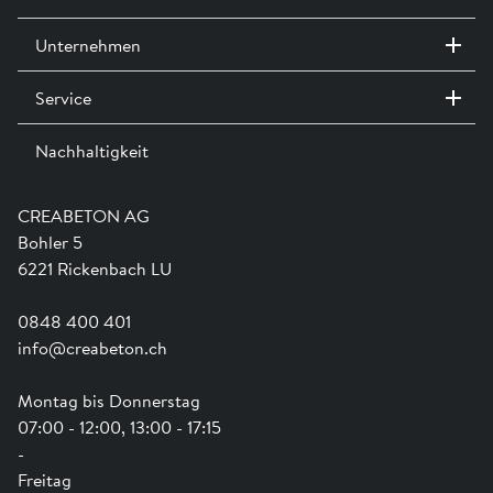
Melden Sie sich an oder erstellen Sie in Login um Zugriff auf die
Merkblatt Unterhalt und Reinigung »
Unternehmen
CAD- & BIM-Daten zu erhalten
Merkblatt Betonsteinpflästerungen für hindernisfreie
Gehflächen »
Service
Kontakt / Standorte
Anmelden
Ausstellungen
Technische Wegleitung Verlegemuster »
Nachhaltigkeit
Team
Dienstleistungen
Jobs
Kataloge und Magazine
Planungsgrundlagen Bodenbeläge aus Beton »
Ausbildung
Shop Hilfe
Engagement
CREABETON AG
Anwendungsunterstützung
Swissness
J0000 Versetzhinweise für Verbund- und Pflastersteine »
Bohler 5
Newsletter
Schwammstadt
6221 Rickenbach LU
0848 400 401
info@creabeton.ch
Montag bis Donnerstag
07:00 - 12:00, 13:00 - 17:15
-
Freitag