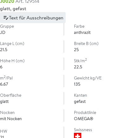
J0020
Art. 129514
glatt, gefast
Text für Ausschreibungen
Gruppe
Farbe
JD
anthrazit
Länge L (cm)
Breite B (cm)
21.5
25
2
Höhe H (cm)
Stk/m
6
22.5
2
m
/Pal
Gewicht kg/VE
6.67
135
Oberfläche
Kanten
glatt
gefast
Nocken
Produktlinie
mit Nocken
OMEGA®
Swissness
HW
21