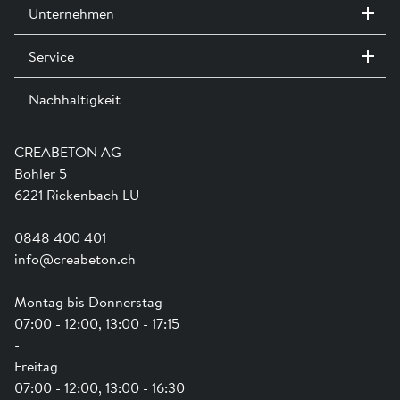
Einsatzdeckel d: 600 und 800 mm.
Unternehmen
Behandlungsdurchfluss 12 – 350 l/s
Hydraulischer Durchfluss 30 – 875 l/s
Service
2
Anschliessbare Fläche 1200 – 35 000 m
Kontakt / Standorte
Ausstellungen
Nachhaltigkeit
Team
Dienstleistungen
Jobs
Kataloge und Magazine
Ausbildung
Shop Hilfe
Engagement
CREABETON AG
Anwendungsunterstützung
Swissness
Bohler 5
Newsletter
Schwammstadt
6221 Rickenbach LU
0848 400 401
info@creabeton.ch
Montag bis Donnerstag
07:00 - 12:00, 13:00 - 17:15
-
Freitag
07:00 - 12:00, 13:00 - 16:30