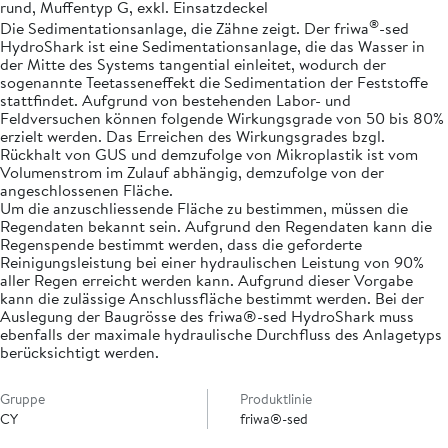
rund, Muffentyp G, exkl. Einsatzdeckel
®
Die Sedimentationsanlage, die Zähne zeigt. Der friwa
-sed
HydroShark ist eine Sedimentationsanlage, die das Wasser in
der Mitte des Systems tangential einleitet, wodurch der
sogenannte Teetasseneffekt die Sedimentation der Feststoffe
stattfindet. Aufgrund von bestehenden Labor- und
Feldversuchen können folgende Wirkungsgrade von 50 bis 80%
erzielt werden. Das Erreichen des Wirkungsgrades bzgl.
Rückhalt von GUS und demzufolge von Mikroplastik ist vom
Volumenstrom im Zulauf abhängig, demzufolge von der
angeschlossenen Fläche.
Um die anzuschliessende Fläche zu bestimmen, müssen die
Regendaten bekannt sein. Aufgrund den Regendaten kann die
Regenspende bestimmt werden, dass die geforderte
Reinigungsleistung bei einer hydraulischen Leistung von 90%
aller Regen erreicht werden kann. Aufgrund dieser Vorgabe
kann die zulässige Anschlussfläche bestimmt werden. Bei der
Auslegung der Baugrösse des friwa®-sed HydroShark muss
ebenfalls der maximale hydraulische Durchfluss des Anlagetyps
berücksichtigt werden.
Gruppe
Produktlinie
CY
friwa®-sed