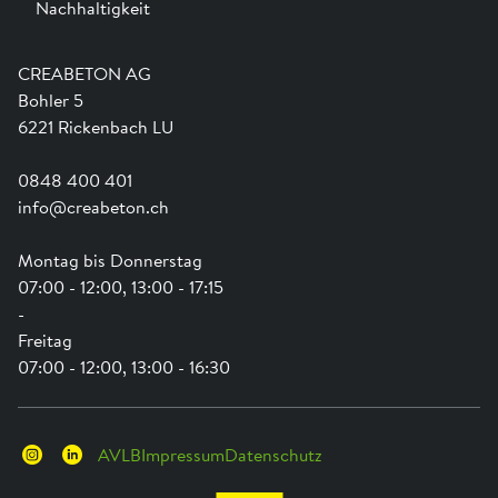
Nachhaltigkeit
Team
Dienstleistungen
Jobs
Kataloge und Magazine
Ausbildung
Shop Hilfe
Engagement
CREABETON AG
Anwendungsunterstützung
Swissness
Bohler 5
Newsletter
Schwammstadt
6221 Rickenbach LU
0848 400 401
info@creabeton.ch
Montag bis Donnerstag
07:00 - 12:00, 13:00 - 17:15
-
Freitag
07:00 - 12:00, 13:00 - 16:30
AVLB
Impressum
Datenschutz