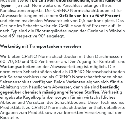
Auswahl stehen
bis zu zwölf unterschiedliche, standardisierte
Typen
– je nach Nennweite und Anschlussleitungen Ihres
Kanalisationsprojekts. Der CRENO Normschachtboden ist für
Abwasserleitungen mit einem
Gefälle von bis zu fünf Prozent
und einem maximalen Wasserdruck von 0,5 bar konzipiert. Das
Gerinne im Schacht weist ein Gefälle von fünf Prozent auf. Je
nach Typ sind die Richtungsänderungen der Gerinne in Winkeln
von 45° respektive 90° angelegt.
Werkseitig mit Transportankern versehen
Wir bieten CRENO Normschachtböden mit den Durchmessern
60, 70, 80 und 100 Zentimeter an. Der Zugang für Kontroll-­ und
Wartungsarbeiten an der Abwasserleitung ist möglich. Die
normierten Schachtböden sind als CRENO Normschachtboden
mit Seitenanschluss und als CRENO Normschachtboden ohne
Seitenanschluss verfügbar. Beide Varianten eignen sich für die
Ableitung von häuslichem Abwasser, denn sie sind
beständig
gegenüber chemisch mässig angreifenden Stoffen.
Werkseitig
eingebaute Kugelkopfanker sorgen für ein wirtschaftliches
Abladen und Versetzen des Schachtbodens. Unser Technisches
Produktblatt zu CRENO Normschachtböden enthält detaillierte
Angaben zum Produkt sowie zur korrekten Versetzung auf der
Baustelle.