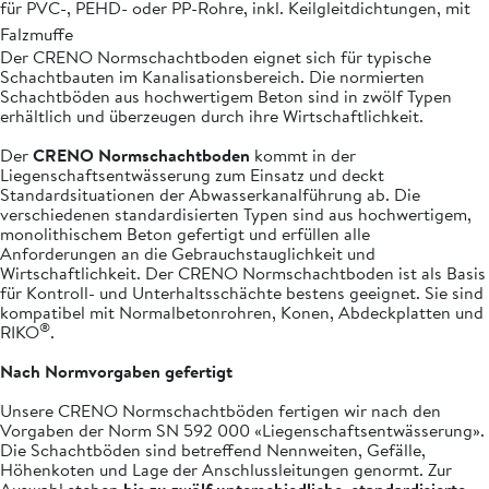
für PVC-, PEHD- oder PP-Rohre, inkl. Keilgleitdichtungen, mit
Falzmuffe
Der CRENO Normschachtboden eignet sich für typische
Schachtbauten im Kanalisationsbereich. Die normierten
Schachtböden aus hochwertigem Beton sind in zwölf Typen
erhältlich und überzeugen durch ihre Wirtschaftlichkeit.
Der
CRENO Normschachtboden
kommt in der
Liegenschaftsentwässerung zum Einsatz und deckt
Standardsituationen der Abwasserkanalführung ab. Die
verschiedenen standardisierten Typen sind aus hochwertigem,
monolithischem Beton gefertigt und erfüllen alle
Anforderungen an die Gebrauchstauglichkeit und
Wirtschaftlichkeit. Der CRENO Normschachtboden ist als Basis
für Kontroll- und Unterhaltsschächte bestens geeignet. Sie sind
kompatibel mit Normalbetonrohren, Konen, Abdeckplatten und
®
RIKO
.
Nach Normvorgaben gefertigt
Unsere CRENO Normschachtböden fertigen wir nach den
Vorgaben der Norm SN 592 000 «Liegenschaftsentwässerung».
Die Schachtböden sind betreffend Nennweiten, Gefälle,
Höhenkoten und Lage der Anschlussleitungen genormt. Zur