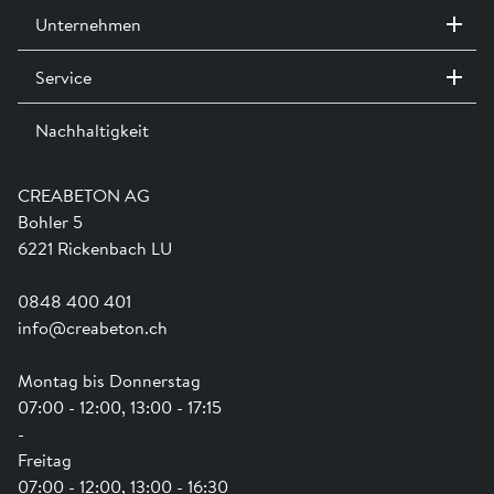
Ausstellungswegweiser »
Unternehmen
Service
Kontakt / Standorte
Ausstellungen
Nachhaltigkeit
Team
Dienstleistungen
Jobs
Kataloge und Magazine
Ausbildung
Shop Hilfe
Engagement
CREABETON AG
Anwendungsunterstützung
Swissness
Bohler 5
Newsletter
Schwammstadt
6221 Rickenbach LU
0848 400 401
info@creabeton.ch
Montag bis Donnerstag
07:00 - 12:00, 13:00 - 17:15
-
Freitag
07:00 - 12:00, 13:00 - 16:30