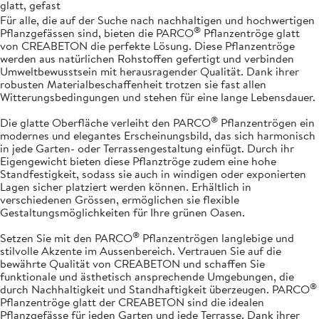
glatt, gefast
Für alle, die auf der Suche nach nachhaltigen und hochwertigen
®
Pflanzgefässen sind, bieten die PARCO
Pflanzentröge glatt
von CREABETON die perfekte Lösung. Diese Pflanzentröge
werden aus natürlichen Rohstoffen gefertigt und verbinden
Umweltbewusstsein mit herausragender Qualität. Dank ihrer
robusten Materialbeschaffenheit trotzen sie fast allen
Witterungsbedingungen und stehen für eine lange Lebensdauer.
®
Die glatte Oberfläche verleiht den PARCO
Pflanzentrögen ein
modernes und elegantes Erscheinungsbild, das sich harmonisch
in jede Garten- oder Terrassengestaltung einfügt. Durch ihr
Eigengewicht bieten diese Pflanztröge zudem eine hohe
Standfestigkeit, sodass sie auch in windigen oder exponierten
Lagen sicher platziert werden können. Erhältlich in
verschiedenen Grössen, ermöglichen sie flexible
Gestaltungsmöglichkeiten für Ihre grünen Oasen.
®
Setzen Sie mit den PARCO
Pflanzentrögen langlebige und
stilvolle Akzente im Aussenbereich. Vertrauen Sie auf die
bewährte Qualität von CREABETON und schaffen Sie
funktionale und ästhetisch ansprechende Umgebungen, die
®
durch Nachhaltigkeit und Standhaftigkeit überzeugen. PARCO
Pflanzentröge glatt der CREABETON sind die idealen
Pflanzgefässe für jeden Garten und jede Terrasse. Dank ihrer