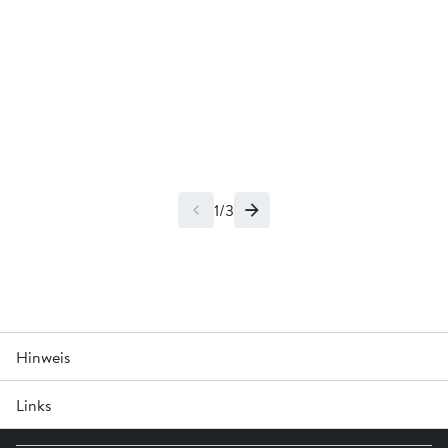
1/3
Hinweis
Links
Art. 139732 Auslaufmodell. Erhältlich solange Vorrat.