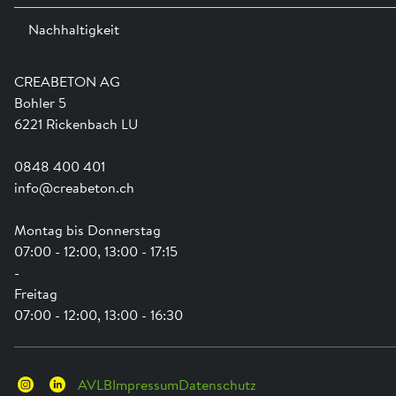
Ausstellungen
Nachhaltigkeit
Team
Dienstleistungen
Jobs
Kataloge und Magazine
Ausbildung
Shop Hilfe
Engagement
CREABETON AG
Anwendungsunterstützung
Swissness
Bohler 5
Newsletter
Schwammstadt
6221 Rickenbach LU
0848 400 401
info@creabeton.ch
Montag bis Donnerstag
07:00 - 12:00, 13:00 - 17:15
-
Freitag
07:00 - 12:00, 13:00 - 16:30
AVLB
Impressum
Datenschutz