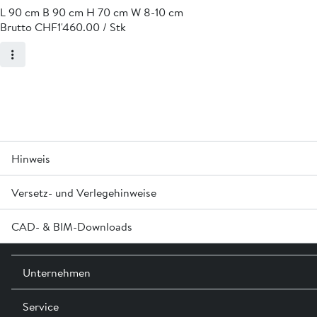
L 90 cm B 90 cm H 70 cm W 8-10 cm
Brutto CHF
1'460.00 / Stk
Hinweis
Versetz- und Verlegehinweise
W 8 – 10 cm
CAD- & BIM-Downloads
Versetzen mit 3 Seilschlaufen M16 (nicht im Lieferumfang 
Versetzen auf tragfähiger Fundationsschicht oder Magerb
Melden Sie sich an oder erstellen Sie in Login um Zugriff auf d
Unternehmen
Anmelden
Service
Kontakt / Standorte