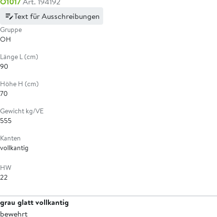
O1017
Art. 194192
Text für Ausschreibungen
Gruppe
OH
Länge L (cm)
90
Höhe H (cm)
70
Gewicht kg/VE
555
Kanten
vollkantig
HW
22
grau glatt vollkantig
bewehrt