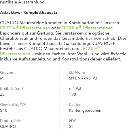
rustikale Ausstrahlung.
Attraktiver Komplettbausatz
CUATRO Mauersteine kommen in Kombination mit unseren
®
®
FRIEDA
Pflastersteinen
oder
TEGULA
Pflastersteinen
besonders gut zur Geltung. Sie verstärken die optische
Charakteristik und runden das Gesamtbild harmonisch ab. Dies
beweist unser Komplettbausatz Gartenlounge CUATRO: Er
®
besteht aus CUATRO Mauersteinen und
TEGULA
Pflastersteinen
– mit den Farben Ihrer Wahl – und wird fixfertig
inklusive Aufbauanleitung und Konstruktionskleber geliefert.
Gruppe
LE-Norm
MH
SN EN 771-3+A1
2
Breite B (cm)
m
/Pal
25
1.98
Gewicht kg/VE
Kanten
540
Kanten gebrochen
Produktlinie
HW
CUATRO
21