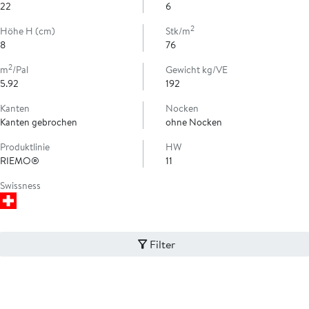
22
6
2
Höhe H (cm)
Stk/m
8
76
2
m
/Pal
Gewicht kg/VE
5.92
192
Kanten
Nocken
Kanten gebrochen
ohne Nocken
Produktlinie
HW
RIEMO®
11
Swissness
Filter