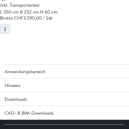
inkl. Transportanker
L 350 cm B 232 cm H 60 cm
Brutto CHF
3'290.00 / Stk
Anwendungsbereich
Hinweis
Wurzelraumschutz in Strassen, Fussgängerzonen,
Parkplätzen.
Downloads
Optimal geschützter Wurzelraum, nicht verdichtet.
Genügende Auflagefläche, benötigt kein zusätzliches
Betonfundament.
CAD- & BIM-Downloads
Produktübersicht Baumschutzanlagen »
Einfaches, rasches Versetzen auf Sohlenplanie.
Melden Sie sich an oder erstellen Sie in Login um Zugriff auf die