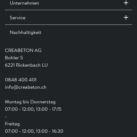
Unternehmen
CAD- & BIM-Daten zu erhalten
Service
Kontakt / Standorte
Anmelden
Ausstellungen
Nachhaltigkeit
Team
Dienstleistungen
Jobs
Kataloge und Magazine
Ausbildung
Shop Hilfe
Engagement
CREABETON AG
Anwendungsunterstützung
Swissness
Bohler 5
Newsletter
Schwammstadt
6221 Rickenbach LU
0848 400 401
info@creabeton.ch
Montag bis Donnerstag
07:00 - 12:00, 13:00 - 17:15
-
Freitag
07:00 - 12:00, 13:00 - 16:30