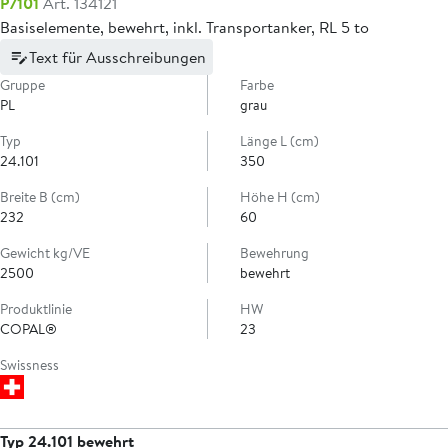
P7101
Art. 134121
Basiselemente, bewehrt, inkl. Transportanker, RL 5 to
Text für Ausschreibungen
Gruppe
Farbe
PL
grau
Typ
Länge L (cm)
24.101
350
Breite B (cm)
Höhe H (cm)
232
60
Gewicht kg/VE
Bewehrung
2500
bewehrt
Produktlinie
HW
COPAL®
23
Swissness
Typ 24.101 bewehrt