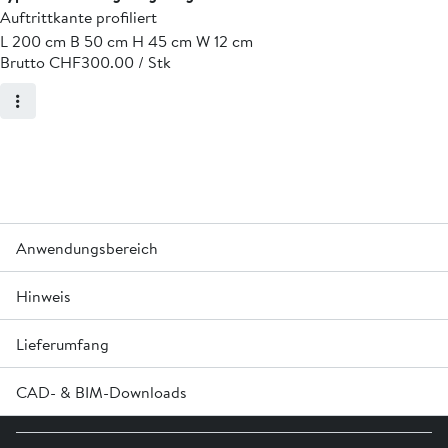
Auftrittkante profiliert
L 200 cm B 50 cm H 45 cm W 12 cm
Brutto CHF
300.00 / Stk
Anwendungsbereich
Hinweis
Anwendung für horizontale und geneigte Hinterfüllungen,
mit Fahrzeugen befahrbar.
Lieferumfang
Die Krone ist profiliert.
CAD- & BIM-Downloads
Die Fugenabstandhalter aus Gummi werden mitgeliefert.
Melden Sie sich an oder erstellen Sie in Login um Zugriff auf die