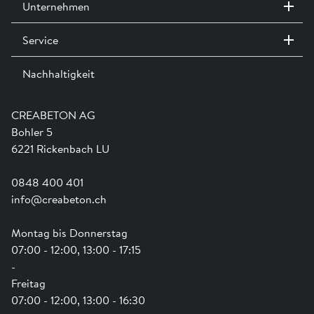
Unternehmen
CAD- & BIM-Daten zu erhalten
Service
Kontakt / Standorte
Anmelden
Ausstellungen
Nachhaltigkeit
Team
Dienstleistungen
Jobs
Kataloge und Magazine
Ausbildung
Shop Hilfe
Engagement
CREABETON AG
Anwendungsunterstützung
Swissness
Bohler 5
Newsletter
Schwammstadt
6221 Rickenbach LU
0848 400 401
info@creabeton.ch
Montag bis Donnerstag
07:00 - 12:00, 13:00 - 17:15
-
Freitag
07:00 - 12:00, 13:00 - 16:30