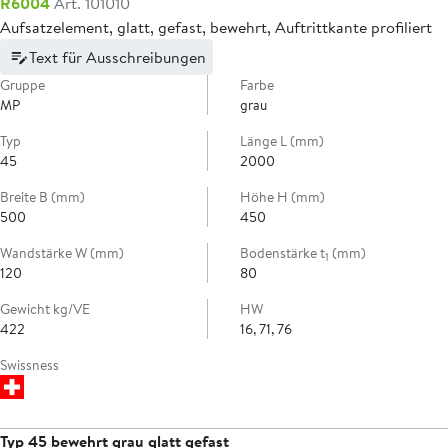
R6004
Art. 101010
Aufsatzelement, glatt, gefast, bewehrt, Auftrittkante profiliert
Text für Ausschreibungen
Gruppe
Farbe
MP
grau
Typ
Länge L (mm)
45
2000
Breite B (mm)
Höhe H (mm)
500
450
Wandstärke W (mm)
Bodenstärke t
(mm)
1
120
80
Gewicht kg/VE
HW
422
16, 71, 76
Swissness
Typ 45 bewehrt grau glatt gefast