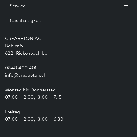
Service
Kontakt / Standorte
Ausstellungen
Nachhaltigkeit
Team
Dienstleistungen
Jobs
Kataloge und Magazine
Ausbildung
Shop Hilfe
Engagement
CREABETON AG
Anwendungsunterstützung
Swissness
Bohler 5
Newsletter
Schwammstadt
6221 Rickenbach LU
0848 400 401
info@creabeton.ch
Montag bis Donnerstag
07:00 - 12:00, 13:00 - 17:15
-
Freitag
07:00 - 12:00, 13:00 - 16:30