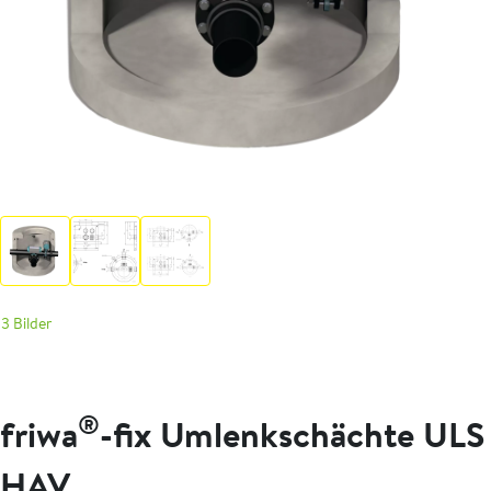
3 Bilder
®
friwa
-fix Umlenkschächte ULS
HAV