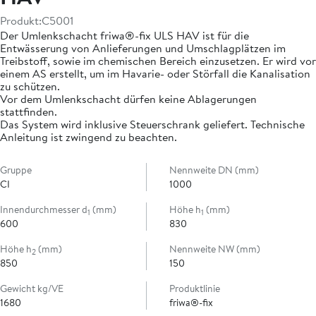
Produkt:
C5001
Der Umlenkschacht friwa®-fix ULS HAV ist für die
Entwässerung von Anlieferungen und Umschlagplätzen im
Treibstoff, sowie im chemischen Bereich einzusetzen. Er wird vor
einem AS erstellt, um im Havarie- oder Störfall die Kanalisation
zu schützen.
Vor dem Umlenkschacht dürfen keine Ablagerungen
stattfinden.
Das System wird inklusive Steuerschrank geliefert. Technische
Anleitung ist zwingend zu beachten.
Gruppe
Nennweite DN (mm)
CI
1000
Innendurchmesser d
(mm)
Höhe h
(mm)
1
1
600
830
Höhe h
(mm)
Nennweite NW (mm)
2
850
150
Gewicht kg/VE
Produktlinie
1680
friwa®-fix