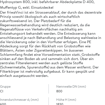
Hydrosystem 800, inkl. befahrbarer Abdeckplatte D 400,
Muffentyp G, exkl. Einsatzdeckel
Der friwaVinci ist ein Strassenablauf, der durch das dezentrale
Prinzip sowohl ökologisch als auch wirtschaftlich
zukunftsweisend ist. Der Platzbedarf für die
Regenwasserbehandlung wird deutlich reduziert, da die
Regenabflüsse von Verkehrsflächen nachhaltig am
Entstehungsort behandelt werden. Die Entwässerung kann
anschliessend je nach Behandlung und Belastung wahlweise in
die Versickerung oder in den Vorfluter erfolgen. Eine PE
Abdeckung sorgt für den Rückhalt von Grobstoffen wie
Blättern, Ästen oder Zigarettenkippen. Im äusseren
Schlammfang findet eine Vorsedimentation statt. Grobstoffe
sinken auf den Boden ab und sammeln sich dort. Über ein
zentrales Filterelement werden auch gelöste Stoffe
(Schwermetalle, Spurenstoffe) aus dem Wasser entfernt. Der
Filterkörper ist mehrstufig aufgebaut. Er kann gespült und
einfach ausgetauscht werden.
Gruppe
Nennweite DN (mm)
CI
800
Innendurchmesser d
(mm)
Höhe H (mm)
1
600
1830