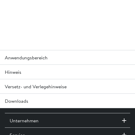
Anwendungsbereich
Hinweis
Für den Einsatz als dezentraler Strassenablauf.
Für den Rückhalt von Schwermetall und GUS (gesamte
ungelöste Stoffe) im Strassenabwasser.
Versetz- und Verlegehinweise
Der Einlauf kann auf Bestellung auch seitlich ausgeführt
werden.
Downloads
Aus Wartungsgründen dürfen die Einstiegsöffnungen
maximal um 30 cm aufgesetzt werden.
®
Technische Dokumentation friwa
-3P Hydrosysteme »
Unternehmen
®
Planungsgrundlagen Wasserbehandlung friwa
»
Service