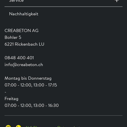
Kontakt / Standorte
Ausstellungen
Nachhaltigkeit
Team
Dienstleistungen
Jobs
Kataloge und Magazine
Ausbildung
Shop Hilfe
Engagement
CREABETON AG
Anwendungsunterstützung
Swissness
Bohler 5
Newsletter
Schwammstadt
6221 Rickenbach LU
0848 400 401
info@creabeton.ch
Montag bis Donnerstag
07:00 - 12:00, 13:00 - 17:15
-
Freitag
07:00 - 12:00, 13:00 - 16:30