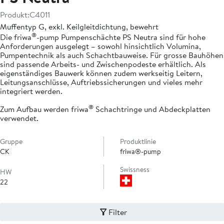
Produkt:
C4011
Muffentyp G, exkl. Keilgleitdichtung, bewehrt
®
Die friwa
-pump Pumpenschächte PS Neutra sind für hohe
Anforderungen ausgelegt – sowohl hinsichtlich Volumina,
Pumpentechnik als auch Schachtbauweise. Für grosse Bauhöhen
sind passende Arbeits- und Zwischenpodeste erhältlich. Als
eigenständiges Bauwerk können zudem werkseitig Leitern,
Leitungsanschlüsse, Auftriebssicherungen und vieles mehr
integriert werden.
®
Zum Aufbau werden friwa
Schachtringe und Abdeckplatten
verwendet.
Gruppe
Produktlinie
CK
friwa®-pump
Swissness
HW
22
Filter