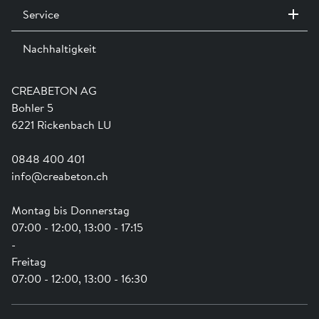
Bestellformular C4001 friwa
-pump mit Bohrung inkl. TOK »
Service
Kontakt / Standorte
Ausstellungen
Nachhaltigkeit
Team
Dienstleistungen
Jobs
Kataloge und Magazine
Ausbildung
Shop Hilfe
Engagement
CREABETON AG
Anwendungsunterstützung
Swissness
Bohler 5
Newsletter
Schwammstadt
6221 Rickenbach LU
0848 400 401
info@creabeton.ch
Montag bis Donnerstag
07:00 - 12:00, 13:00 - 17:15
-
Freitag
07:00 - 12:00, 13:00 - 16:30