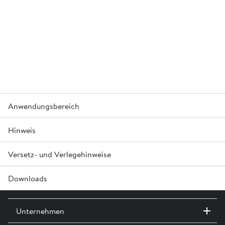
Anwendungsbereich
Hinweis
Anlage zur Stapelung und Förderung von Abwasser in
höherliegende Kanalisationen.
Einsatz mit allen Pumpenfabrikaten möglich.
Versetz- und Verlegehinweise
Als Einsatzdeckel empfehlen wir Ihnen Gussdeckel mit
Geruchsverschluss oder Gussdeckel verschraubt zu
verwenden.
Downloads
Aus Wartungsgründen dürfen die Einstiegsöffnungen
maximal um 30 cm aufgesetzt werden.
®
Planungsgrundlagen Wasserbehandlung friwa
»
Unternehmen
®