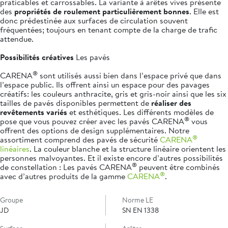
praticables et carrossables. La variante à arêtes vives présente
des
propriétés de roulement particulièrement bonnes
. Elle est
donc prédestinée aux surfaces de circulation souvent
fréquentées; toujours en tenant compte de la charge de trafic
attendue.
Possibilités créatives
Les pavés
®
CARENA
sont utilisés aussi bien dans l’espace privé que dans
l’espace public. Ils offrent ainsi un espace pour des pavages
créatifs: les couleurs anthracite, gris et gris-noir ainsi que les six
tailles de pavés disponibles permettent de
réaliser des
revêtements variés
et esthétiques. Les différents modèles de
®
pose que vous pouvez créer avec les pavés CARENA
vous
offrent des options de design supplémentaires. Notre
®
assortiment comprend des pavés de sécurité
CARENA
linéaires
. La couleur blanche et la structure linéaire orientent les
personnes malvoyantes. Et il existe encore d’autres possibilités
®
de constellation : Les pavés CARENA
peuvent être combinés
®
avec d’autres produits de la gamme
CARENA
.
Groupe
Norme LE
JD
SN EN 1338