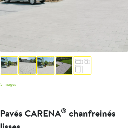
5 Images
®
Pavés CARENA
chanfreinés
lisses