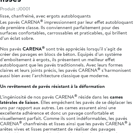
Produit :
J0001
lisse, chanfreiné, avec ergots autobloquants
®
Les pavés CARENA
impressionnent par leur effet autobloquant
de première classe. Ils conviennent parfaitement pour des
surfaces confortables, carrossables et praticables, qui brillent
d’un éclat sobre.
®
Nos pavés
CARENA
sont très appréciés lorsqu’il s’agit de
créer des pavages en blocs de béton. Equipés d’un système
d’emboîtement à ergots, ils présentent un meilleur effet
autobloquant que les pavés traditionnels. Avec leurs formes
®
claires et leurs joints précis, les pavés CARENA
s’harmonisent
aussi bien avec l’architecture classique que moderne.
Un revêtement de pavés résistant à la déformation
®
L’ingéniosité de nos pavés CARENA
réside dans les
cames
latérales de liaison
. Elles empêchent les pavés de se déplacer les
uns par rapport aux autres. Les cames assurent ainsi une
excellente adhérence et donc un pavage confortable et
visuellement parfait. Comme ils sont indéformables, les pavés
®
®
CARENA
chanfreinés et lisses ainsi que les pavés CARENA
à
arêtes vives et lisses permettent de réaliser des pavages