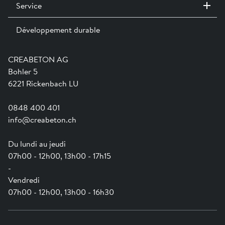
Service
Contact / Sites
Expositions permanentes
Développement durable
Team
Services
Jobs
Catalogues et magazines
Formation
Aide en ligne
Engagement
CREABETON AG
Guide pratique pour la mise en oeuvre
Swissness
Bohler 5
Newsletter
Ville-éponge
6221 Rickenbach LU
0848 400 401
info@creabeton.ch
Du lundi au jeudi
07h00 - 12h00, 13h00 - 17h15
-
Vendredi
07h00 - 12h00, 13h00 - 16h30