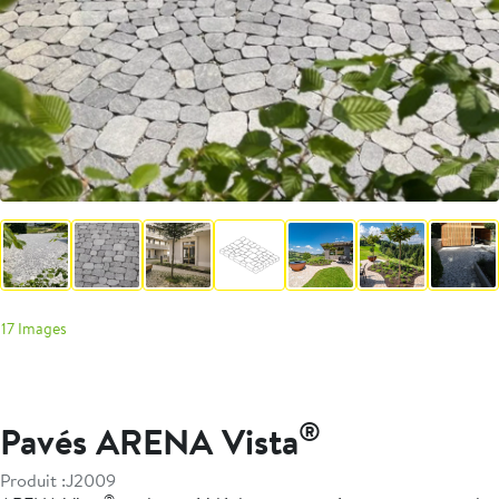
17 Images
®
Pavés ARENA Vista
Produit :
J2009
®