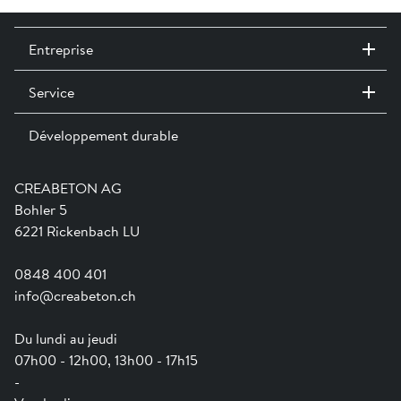
Entreprise
Service
Contact / Sites
Expositions permanentes
Développement durable
Team
Services
Jobs
Catalogues et magazines
Formation
Aide en ligne
Engagement
CREABETON AG
Guide pratique pour la mise en oeuvre
Swissness
Bohler 5
Newsletter
Ville-éponge
6221 Rickenbach LU
0848 400 401
info@creabeton.ch
Du lundi au jeudi
07h00 - 12h00, 13h00 - 17h15
-