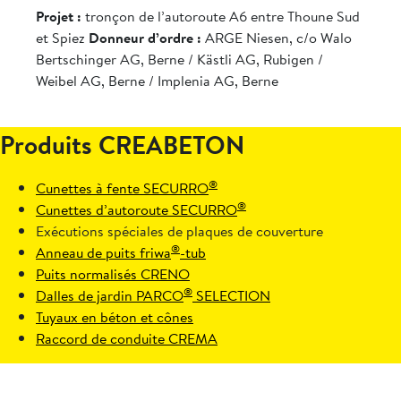
Projet :
tronçon de l’autoroute A6 entre Thoune Sud
et Spiez
Donneur d’ordre :
ARGE Niesen, c/o Walo
Bertschinger AG, Berne / Kästli AG, Rubigen /
Weibel AG, Berne / Implenia AG, Berne
Produits CREABETON
®
Cunettes à fente SECURRO
®
Cunettes d’autoroute SECURRO
Exécutions spéciales de plaques de couverture
®
Anneau de puits friwa
-tub
Puits normalisés CRENO
®
Dalles de jardin PARCO
SELECTION
Tuyaux en béton et cônes
Raccord de conduite CREMA