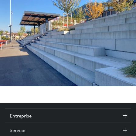
Entreprise
Service
Contact / Sites