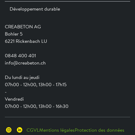
Expositions permanentes
Développement durable
Team
Services
Jobs
Catalogues et magazines
Formation
Aide en ligne
Engagement
CREABETON AG
Guide pratique pour la mise en oeuvre
Swissness
Bohler 5
Newsletter
Ville-éponge
6221 Rickenbach LU
0848 400 401
info@creabeton.ch
Du lundi au jeudi
07h00 - 12h00, 13h00 - 17h15
-
Vendredi
07h00 - 12h00, 13h00 - 16h30
CGVL
Mentions légales
Protection des données